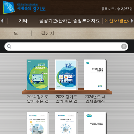
등록자료 : 총 2,957권
물
기타
공공기관/산하단체
중앙부처자료
예산서/결산서
도
결산서
2024 경기도
2023 경기도
2024년도 세
알기 쉬운 결
알기 쉬운 결
입세출예산
산보고서
산보고서
서