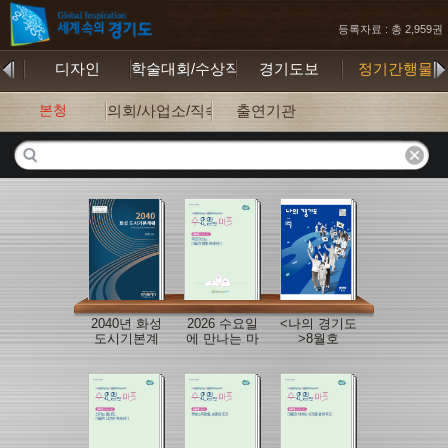
등록자료 : 총 2,959권
행본
디자인
학술대회/수상작
경기도보
정기간행물
본청
의회/사업소/직속기관
출연기관
2040년 화성
2026 수요일
<나의 경기도
도시기본계
에 만나는 마
>8월호
획 보고서
을정책이슈
브리프(7월
호)