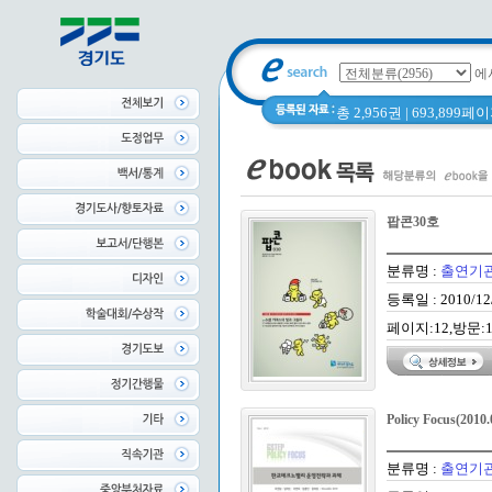
에
총 2,956권 | 693,899
팝콘30호
분류명 :
출연기
등록일 : 2010/12
페이지:12,방문:1
Policy Focus(2010.
분류명 :
출연기