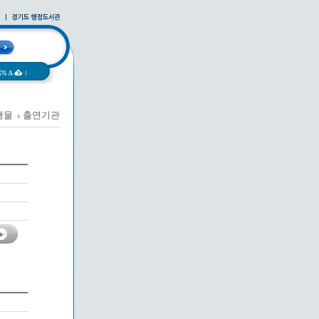
과A�
|
행물
출연기관
사례집
|