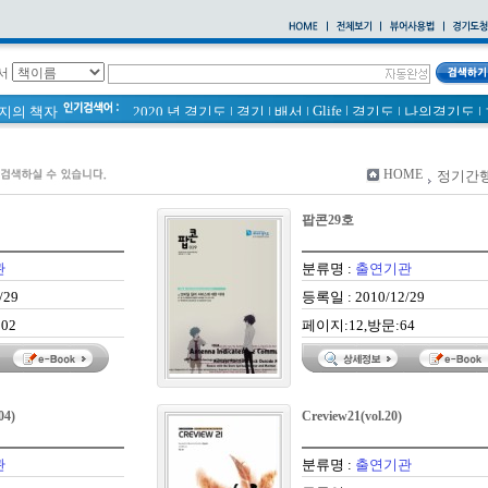
서
Glife
|
페이지의 책자
2020 년 경기도
|
경기
|
배서
|
경기도
|
나의경기도
|
바로알기
|
통계
|
경기도 바로알기 (2014년)
|
너 이름이 뭐니? 경기도 도로명 이야기 위인편
|
2021 경기도 공동주택 품질점검 사례집
|
HOME
정기간
바른공동주택관리 매뉴얼
|
통계연보
|
경기도 바로알기
|
공동주택
|
국토의 계획 및 이용에 관한 법률_질의 회신 
팝콘29호
2020
|
의회소식 81호
|
다문화가족 소식지
관
분류명 :
출연기관
/29
등록일 : 2010/12/29
02
페이지:12,방문:64
04)
Creview21(vol.20)
관
분류명 :
출연기관