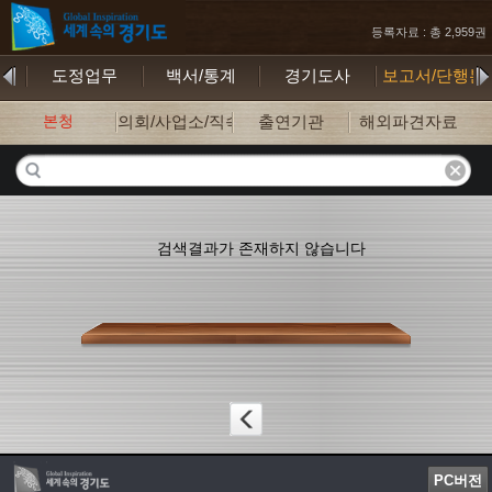
등록자료 : 총 2,959권
기
도정업무
백서/통계
경기도사
보고서/단행본
본청
의회/사업소/직속기관
출연기관
해외파견자료
검색결과가 존재하지 않습니다
PC버전