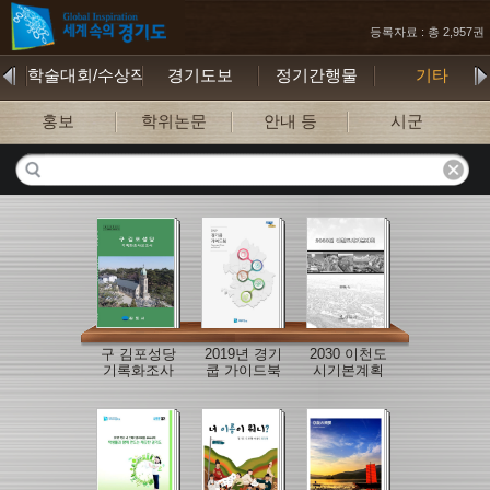
등록자료 : 총 2,957권
학술대회/수상작
경기도보
정기간행물
기타
홍보
학위논문
안내 등
시군
구 김포성당
2019년 경기
2030 이천도
기록화조사
쿱 가이드북
시기본계획
보고서