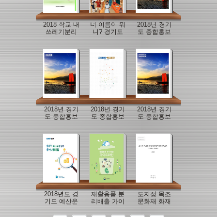
2018 학교 내
너 이름이 뭐
2018년 경기
쓰레기분리
니? 경기도
도 종합홍보
배출 우수사
도로명 이야
책자 일문판
례(학생들과
기 위인편
함께
2018년 경기
2018년 경기
2018년 경기
도 종합홍보
도 종합홍보
도 종합홍보
책자 중문판
책자 국문판
책자 영문판
2018년도 경
재활용품 분
도지정 목조
기도 예산운
리배출 가이
문화재 화재
영성과 우수
드라인
대비정밀실
사례집
측조사(수원