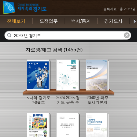
등록자료 : 총 2,957권
전체보기
도정업무
백서/통계
경기도사
보
자료명/태그 검색 (1455건)
<나의 경기도
2024-2025 경
2040년 파주
>8월호
기도 유통 수
도시기본계
산물 유해물
획 보고서
질 통계보고
서