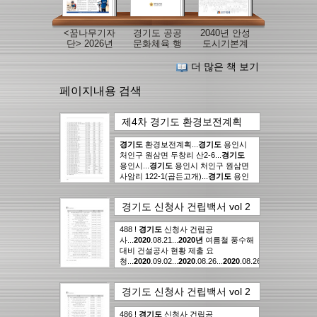
<꿈나무기자
경기도 공공
2040년 안성
단> 2026년
문화체육 행
도시기본계
여름방학호
사의 지속가
획
능한 운영을
더 많은 책 보기
위한 ESG접
목 및 실천 방
페이지내용 검색
안 개선 연구
제4차 경기도 환경보전계획
(2018~2027) 현황편
의
경기도
환경보전계획...
경기도
용인시
204page
에서..
101건
처인구 원삼면 두창리 산2-6...
경기도
용인시...
경기도
용인시 처인구 원삼면
사암리 122-1(곱든고개)...
경기도
용인
시...
경기도
의왕시 내손동 산142...
경기
도
의왕시...
경기도
의정부시 자일동 산
경기도 신청사 건립백서 vol 2
56-15...
경기도
의정부시...
경기도
의정
건설지
의
491page
에서..
77
부시 신곡동 산 25-23...
경기도
의정부
시...
488 !
경기도
경기도
의정부시 의정부동 산 4-7...
신청사 건립공
건
경기도
사...
2020
의정부시...
.08.21...
2020
경기도
년
여름철 풍수해
파주시 파주
읍 봉서리 산42-2...
대비 건설공사 현황 제출 요
경기도
파주시...
경
기도
청...
2020
파주시 광탄면 신산리 35-14...
.09.02...
2020
.08.26...
2020
경
.08.26...
2020
.09.09...
2
기도
경기도
파주시...
신청사 종합상황실 구축 관련
경기도
파주시 아동동 산
25-1...
공사범위 검토 요청
경기도
파주시...
경기도
파주시
경기도 신청사 건립백서 vol 2
아동동 산54-9...
에...
2020
.09.09...
경기도
2020
.09.14...
파주시...
2020
경기도
.09.23...
2020
.09.24...
2
건설지
의
489page
에서..
65
파주시 적성면 답곡리 산15-3...
년
추석연휴 대비 안전방재계획 수립요
경기도
파주시...
청...
486 !
2020
경기도
경기도
.09.28...
신청사 건립공
평택시 장안동 산 1-1...
경기도
신청사 건립공