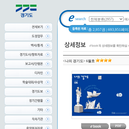
에
총 2,957권 | 693,951
<나의 경기도> 6월호
PDF