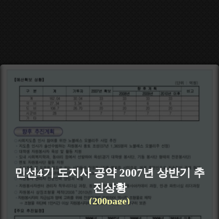
민선4기 도지사 공약 2007년 상반기 추
진상황
(200page)