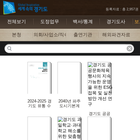
등록자료 : 총 2,957권
전체보기
도정업무
백서/통계
경기도사
보
본청
의회/사업소/직속기관
출연기관
해외파견자료
2024-2025 경
2040년 파주
기도 유통 수
도시기본계
산물 유해물
획 보고서
경기도 공공
질 통계보고
문화체육 행
서
사의 지속가
능한 운영을
위한 ESG접
목 및 실천 방