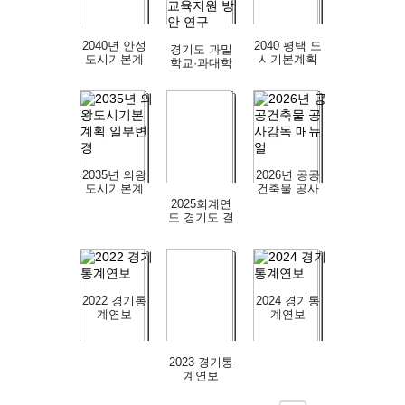
안 개선 연구
2040년 안성
2040 평택 도
경기도 과밀
도시기본계
시기본계획
학교·과대학
획
수립
교 해소를 위
한 맞춤형 교
육지원 방안
연구
2035년 의왕
2026년 공공
도시기본계
건축물 공사
획 일부변경
감독 매뉴얼
2025회계연
도 경기도 결
산보고서
2022 경기통
2024 경기통
계연보
계연보
2023 경기통
계연보