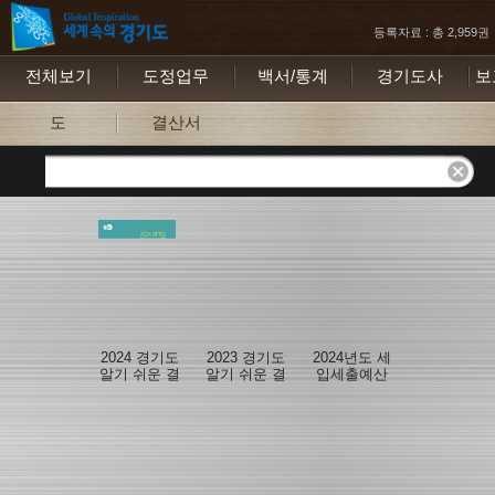
등록자료 : 총 2,959권
전체보기
도정업무
백서/통계
경기도사
보
도
결산서
2024 경기도
2023 경기도
2024년도 세
알기 쉬운 결
알기 쉬운 결
입세출예산
산보고서
산보고서
서