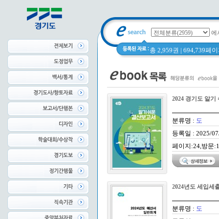
에
총 2,959권 | 694,739
2024 경기도 알
분류명 :
도
등록일 : 2025/07
페이지:24,방문:1
2024년도 세입
분류명 :
도