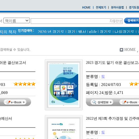
서
glife
|
페이지의 책자
2020 년 경기도
|
경기
|
백서
|
경기도
|
나의경기도
|
통계
|
경기도 바로알기 (2014년)
|
바로알기
|
너 이름이 뭐니? 경기도 도로명 이야기 위인편
|
바른공동주택관리 매뉴얼
|
통계연보
|
HOME
2021 경기도 공동주택 품질점검 사례집
|
경기도 바로알기
공동주택
|
국토의 계획 및 이용에 관한 법률_질의 회신 
기 쉬운 결산보고서
2023 경기도 알기 쉬운 결산보고
2020
의회소식 81호
|
다문화가족 소식지
|
분류명 :
도
/03
등록일 : 2024/07/03
,069
페이지:24,방문:1,471
세출예산서
2022년 제3회 추가경정 및 간주
분류명 :
도