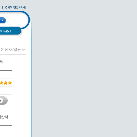
과A�
|
예산서/결산서
|
사례집
|
서
예산서