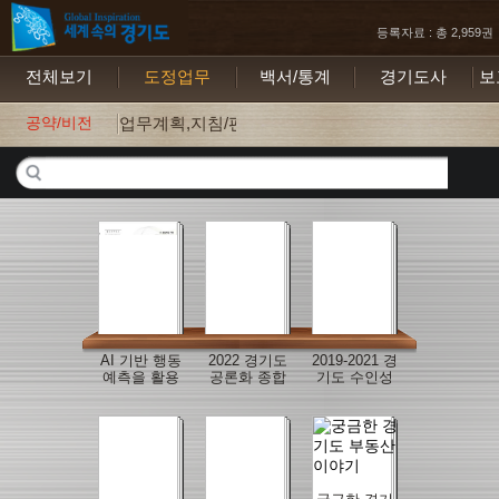
등록자료 : 총 2,959권
전체보기
도정업무
백서/통계
경기도사
보
공약/비전
업무계획,지침/편람
AI 기반 행동
2022 경기도
2019-2021 경
예측을 활용
공론화 종합
기도 수인성
한 지역사회
결과보고서
식품매개감
연계 학교시
(도심 내 군
염병 집단발
설 복합화 활
공항 문제 어
생 역학조사
성화 방안 연
떻게 해결할
결과보고서
구
것인가)
우수사례집