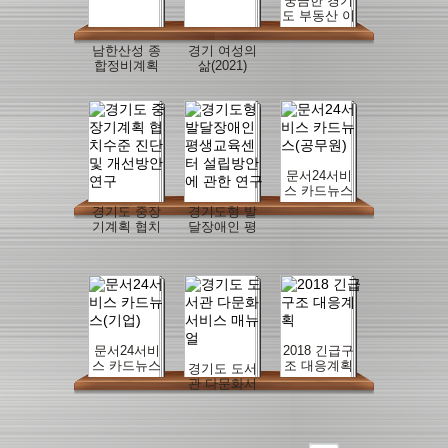
궁금한 경기
도 부동산 이
야기
남한산성 종
경기 여성의
합정비계획
삶(2021)
문서24서비
스 카드뉴스
(공무원)
경기도 중장
경기도형 발
기계획 협치
달장애인 평
수준 진단 및
생교육센터
개선방안 연
설립방안에
구
관한 연구
문서24서비
2018 긴급구
스 카드뉴스
조 대응계획
경기도 도서
(기업)
관 다문화서
비스 매뉴얼