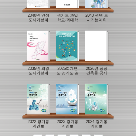
2040년 안성
경기도 과밀
2040 평택 도
도시기본계
학교·과대학
시기본계획
획
교 해소를 위
수립
한 맞춤형 교
육지원 방안
연구
2035년 의왕
2025회계연
2026년 공공
도시기본계
도 경기도 결
건축물 공사
획 일부변경
산보고서
감독 매뉴얼
2022 경기통
2023 경기통
2024 경기통
계연보
계연보
계연보