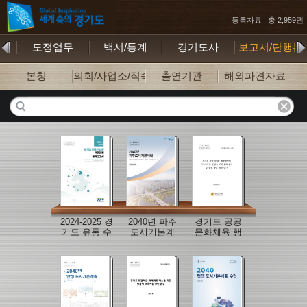
등록자료 : 총 2,959권
기
도정업무
백서/통계
경기도사
보고서/단행본
본청
의회/사업소/직속기관
출연기관
해외파견자료
2024-2025 경
2040년 파주
경기도 공공
기도 유통 수
도시기본계
문화체육 행
산물 유해물
획 보고서
사의 지속가
질 통계보고
능한 운영을
서
위한 ESG접
목 및 실천 방
안 개선 연구