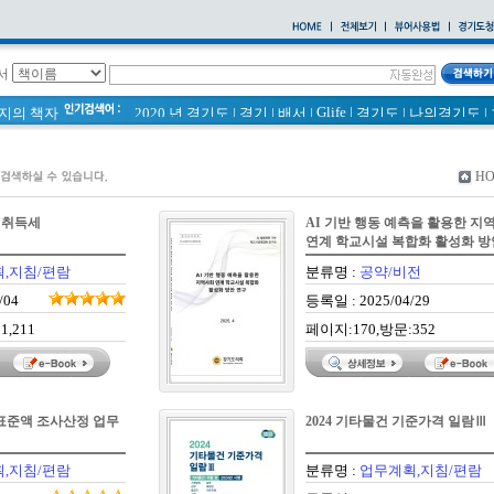
서
Glife
|
페이지의 책자
2020 년 경기도
|
경기
|
배서
|
경기도
|
나의경기도
|
바로알기
|
통계
|
경기도 바로알기 (2014년)
|
너 이름이 뭐니? 경기도 도로명 이야기 위인편
|
2021 경기도 공동주택 품질점검 사례집
|
H
바른공동주택관리 매뉴얼
|
통계연보
|
경기도 바로알기
|
공동주택
|
국토의 계획 및 이용에 관한 법률_질의 회신 
) 취득세
AI 기반 행동 예측을 활용한 지
2020
|
의회소식 81호
|
다문화가족 소식지
연계 학교시설 복합화 활성화 방
,지침/편람
분류명 :
공약/비전
/04
등록일 : 2025/04/29
1,211
페이지:170,방문:352
가표준액 조사산정 업무
2024 기타물건 기준가격 일람Ⅲ
,지침/편람
분류명 :
업무계획,지침/편람