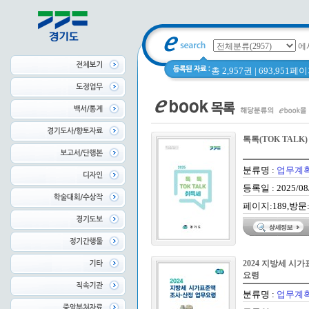
에
총 2,957권 | 693,951
톡톡(TOK TALK
분류명 :
업무계획
등록일 : 2025/08
페이지:189,방문:
2024 지방세 시
요령
분류명 :
업무계획