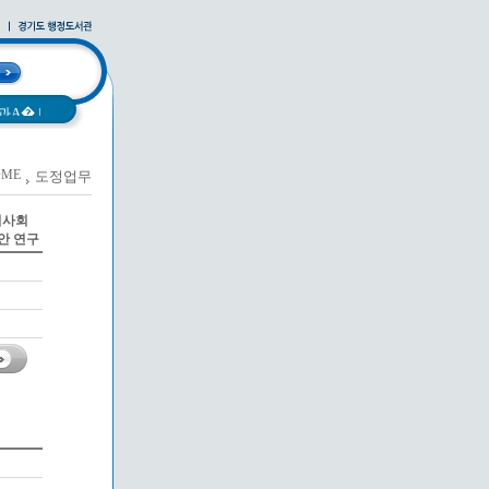
과A�
|
OME
도정업무
사례집
|
역사회
안 연구