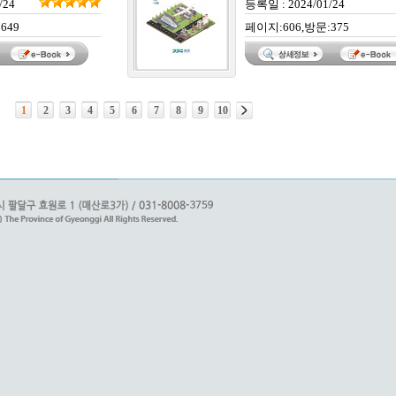
/24
등록일 : 2024/01/24
649
페이지:606,방문:375
1
2
3
4
5
6
7
8
9
10