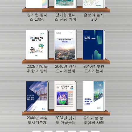
경기형 웰니
경기형 웰니
홍보야 놀자
스 100선
스 관광 가이
2.0
드북
2025 기업을
2040년 안산
2040년 부천
위한 지방세
도시기본계
도시기본계
안내
획
획
2040년 수원
2024년 경기
공익제보 보.
도시기본계
도 마을공동
포상금 사례
획
체 인식확산
집
우수 사례