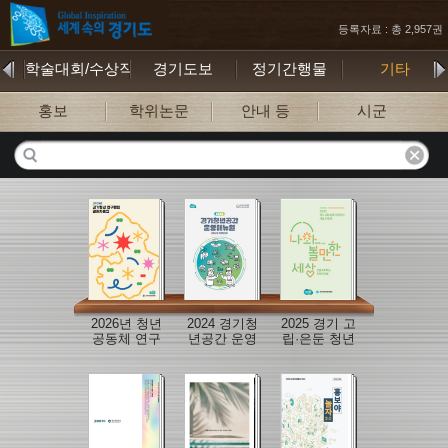
등록자료 : 총 2,957권
학술대회/수상작
경기도보
정기간행물
기타
홍보
학위논문
안내 등
시군
2026년 청년
2024 경기청
2025 경기 고
공동체 연구
년공간 운영
립·은둔 청년
지원사업 연
매뉴얼
지원 사업 안
구결과자료
내서
집