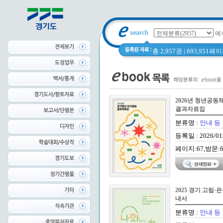
에
총 2,957권 | 693,951
2026년 청년공동
결과자료집
분류명 :
안내 등
등록일 : 2026/01
페이지:67,방문:6
2025 경기 고립·
내서
분류명 :
안내 등