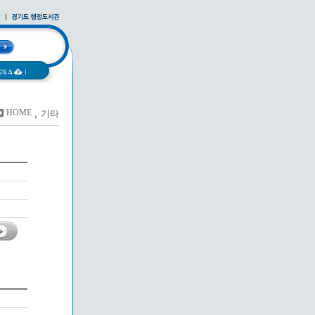
과A�
|
HOME
기타
사례집
|