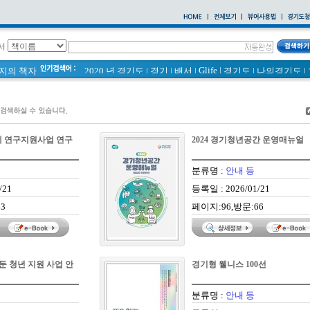
서
Glife
|
페이지의 책자
2020 년 경기도
|
경기
|
배서
|
경기도
|
나의경기도
|
바로알기
|
통계
|
경기도 바로알기 (2014년)
|
너 이름이 뭐니? 경기도 도로명 이야기 위인편
|
2021 경기도 공동주택 품질점검 사례집
|
바른공동주택관리 매뉴얼
|
통계연보
|
경기도 바로알기
|
공동주택
|
국토의 계획 및 이용에 관한 법률_질의 회신 
체 연구지원사업 연구
2024 경기청년공간 운영매뉴얼
2020
|
의회소식 81호
|
다문화가족 소식지
분류명 :
안내 등
/21
등록일 : 2026/01/21
3
페이지:96,방문:66
은둔 청년 지원 사업 안
경기형 웰니스 100선
분류명 :
안내 등