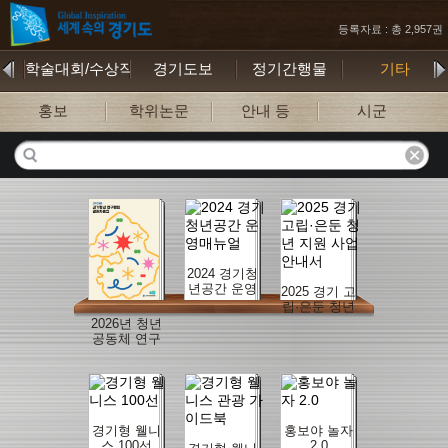
등록자료 : 총 2,957권
학술대회/수상작
경기도보
정기간행물
기타
홍보
학위논문
안내 등
시군
2024 경기청
년공간 운영
2025 경기 고
매뉴얼
립·은둔 청년
지원 사업 안
2026년 청년
내서
공동체 연구
지원사업 연
구결과자료
집
경기형 웰니
홍보야 놀자
스 100선
2.0