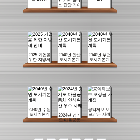
경기형 웰니
스 관광 가이
드북
2025 기업을
2040년 안산
2040년 부천
위한 지방세
도시기본계
도시기본계
안내
획
획
2040년 수원
공익제보 보.
도시기본계
포상금 사례
2024년 경기
획
집
도 마을공동
체 인식확산
우수 사례