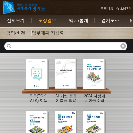
등록자료 : 총 2,957권
전체보기
도정업무
백서/통계
경기도사
보
공약/비전
업무계획,지침/편람
톡톡(TOK
AI 기반 행동
2024 지방세
TALK) 취득
예측을 활용
시가표준액
세
한 지역사회
조사산정 업
연계 학교시
무요령
설 복합화 활
성화 방안 연
구