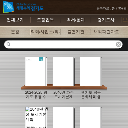
등록자료 : 총 2,959권
전체보기
도정업무
백서/통계
경기도사
보
본청
의회/사업소/직속기관
출연기관
해외파견자료
2024-2025 경
2040년 파주
경기도 공공
기도 유통 수
도시기본계
문화체육 행
산물 유해물
획 보고서
사의 지속가
질 통계보고
능한 운영을
서
위한 ESG접
목 및 실천 방
안 개선 연구