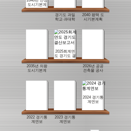
2040년 안성
도시기본계
획
경기도 과밀
2040 평택 도
학교·과대학
시기본계획
교 해소를 위
수립
한 맞춤형 교
육지원 방안
연구
2025회계연
도 경기도 결
산보고서
2035년 의왕
2026년 공공
도시기본계
건축물 공사
획 일부변경
감독 매뉴얼
2024 경기통
계연보
2022 경기통
2023 경기통
계연보
계연보