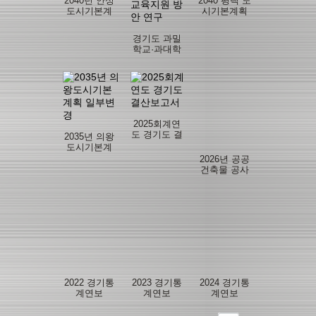
2040년 안성
2040 평택 도
안 개선 연구
도시기본계
시기본계획
획
수립
경기도 과밀
학교·과대학
교 해소를 위
한 맞춤형 교
육지원 방안
연구
2025회계연
도 경기도 결
2035년 의왕
산보고서
도시기본계
획 일부변경
2026년 공공
건축물 공사
감독 매뉴얼
2022 경기통
2023 경기통
2024 경기통
계연보
계연보
계연보