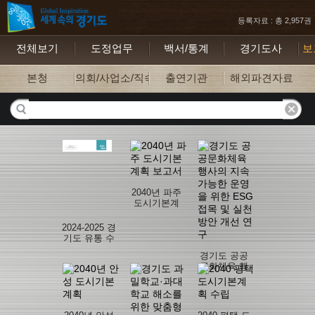
등록자료 : 총 2,957권
전체보기
도정업무
백서/통계
경기도사
보
본청
의회/사업소/직속기관
출연기관
해외파견자료
2040년 파주
도시기본계
획 보고서
2024-2025 경
기도 유통 수
산물 유해물
경기도 공공
질 통계보고
문화체육 행
서
사의 지속가
능한 운영을
위한 ESG접
목 및 실천 방