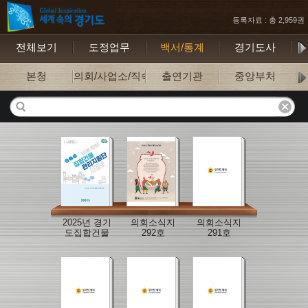
등록자료 : 총 2,959권
전체보기
도정업무
백서/통계
경기도사
보
본청
의회/사업소/직속기관
출연기관
중앙부처
2025년 경기
의회소식지
의회소식지
도집합건물
292호
291호
관리지원단
사례집