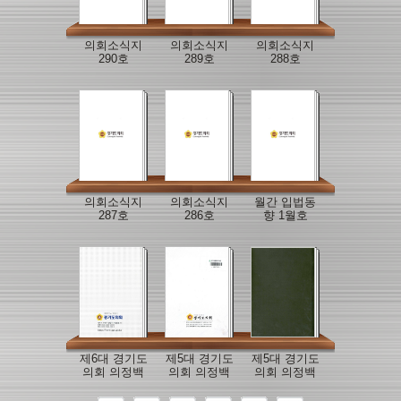
의회소식지
의회소식지
의회소식지
290호
289호
288호
의회소식지
의회소식지
월간 입법동
287호
286호
향 1월호
제6대 경기도
제5대 경기도
제5대 경기도
의회 의정백
의회 의정백
의회 의정백
서
서
서(1999-
2000)