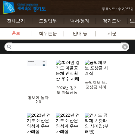
등록자료 : 총 2,957권
전체보기
도정업무
백서/통계
경기도사
보
홍보
학위논문
안내 등
시군
공익제보 보.
포상금 사례
2024년 경기
집
도 마을공동
체 인식확산
홍보야 놀자
우수 사례
2.0