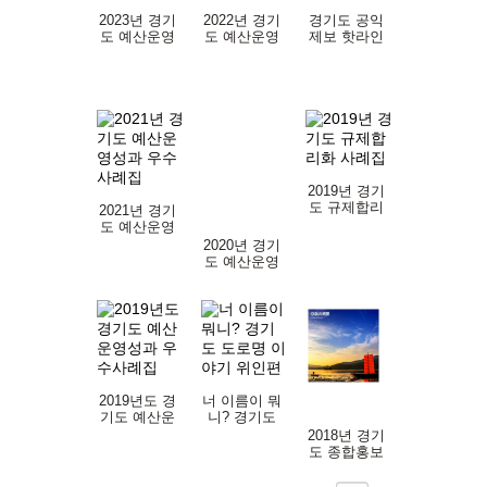
2023년 경기
2022년 경기
경기도 공익
도 예산운영
도 예산운영
제보 핫라인
성과 우수사
성과 우수사
사례집(부패
례집
례집
편)
2019년 경기
도 규제합리
2021년 경기
화 사례집
도 예산운영
성과 우수사
2020년 경기
례집
도 예산운영
성과 우수사
례집
2019년도 경
너 이름이 뭐
기도 예산운
니? 경기도
영성과 우수
도로명 이야
2018년 경기
사례집
기 위인편
도 종합홍보
책자 일문판