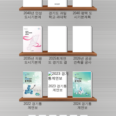
2040년 안성
경기도 과밀
2040 평택 도
도시기본계
학교·과대학
시기본계획
획
교 해소를 위
수립
한 맞춤형 교
육지원 방안
연구
2035년 의왕
2025회계연
2026년 공공
도시기본계
도 경기도 결
건축물 공사
획 일부변경
산보고서
감독 매뉴얼
2023 경기통
계연보
2022 경기통
2024 경기통
계연보
계연보