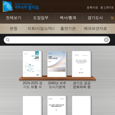
등록자료 : 총 2,957권
전체보기
도정업무
백서/통계
경기도사
보
본청
의회/사업소/직속기관
출연기관
해외파견자료
2024-2025 경
2040년 파주
경기도 공공
기도 유통 수
도시기본계
문화체육 행
산물 유해물
획 보고서
사의 지속가
질 통계보고
능한 운영을
서
위한 ESG접
목 및 실천 방
안 개선 연구