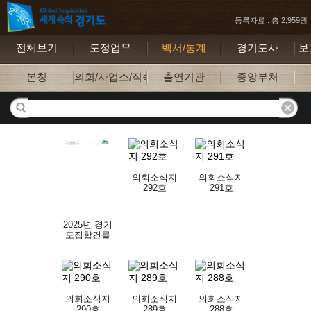
등록자료 : 총 2,959권
전체보기
도정업무
백서/통계
경기도사
보
본청
의회/사업소/직속기관
출연기관
중앙부처
의회소식지
의회소식지
292호
291호
2025년 경기
도집합건물
관리지원단
사례집
의회소식지
의회소식지
의회소식지
290호
289호
288호