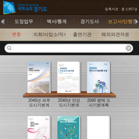
등록자료 : 총 2,957권
기
도정업무
백서/통계
경기도사
보고서/단행본
본청
의회/사업소/직속기관
출연기관
해외파견자료
2040년 파주
2040년 안성
2040 평택 도
도시기본계
도시기본계
시기본계획
획 보고서
획
수립