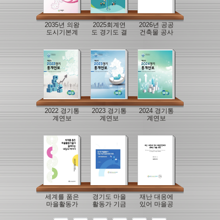
2035년 의왕
2025회계연
2026년 공공
도시기본계
도 경기도 결
건축물 공사
획 일부변경
산보고서
감독 매뉴얼
2022 경기통
2023 경기통
2024 경기통
계연보
계연보
계연보
세계를 품은
경기도 마을
재난 대응에
마을활동가
활동가 기금
있어 마을공
들이 들려주
조성 및 운영
동체의 새로
는 내일의 이
방안 연구
운 역할 연구