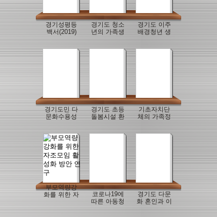
경기성평등
경기도 청소
경기도 이주
백서(2019)
년의 가족생
배경청년 생
활 실태조사
활경험 및 정
착 방안
경기도민 다
경기도 초등
기초자치단
문화수용성
돌봄시설 환
체의 가족정
연구
경의 아동돌
책 방향과 전
봄 적합성 연
략
구
부모역량강
코로나19에
경기도 다문
화를 위한 자
따른 아동청
화 혼인과 이
조모임 활성
소년의 위기
혼 동향
화 방안 연구