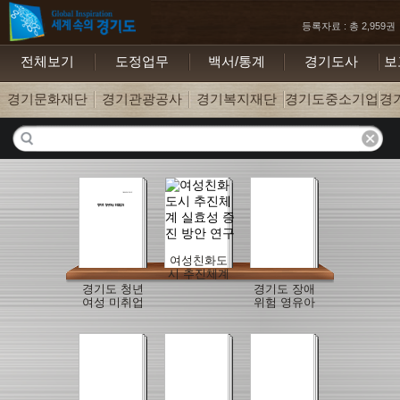
등록자료 : 총 2,959권
전체보기
도정업무
백서/통계
경기도사
보
경기문화재단
경기관광공사
경기복지재단
경기도중소기업지
경
여성친화도
시 추진체계
실효성 증진
경기도 청년
경기도 장애
방안 연구
여성 미취업
위험 영유아
자 규모추정
지원 가이드
및 현황 분석
북