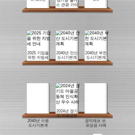
경기형 웰니
스 관광 가이
드북
2025 기업을
2040년 안산
2040년 부천
위한 지방세
도시기본계
도시기본계
안내
획
획
2024년 경기
도 마을공동
체 인식확산
2040년 수원
공익제보 보.
우수 사례
도시기본계
포상금 사례
획
집