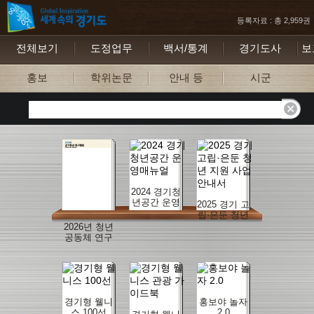
등록자료 : 총 2,959권
전체보기
도정업무
백서/통계
경기도사
보
홍보
학위논문
안내 등
시군
2024 경기청
년공간 운영
2025 경기 고
매뉴얼
립·은둔 청년
지원 사업 안
2026년 청년
내서
공동체 연구
지원사업 연
구결과자료
집
경기형 웰니
홍보야 놀자
스 100선
2.0