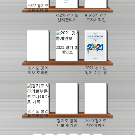
2022 경기도
공동주택 품
질점검 사례
제2차 경기도
민선8기 경기
집
산지관리지
도지사직인
역계획
수위원회 백
서
2021 경기 통
계연보
경기도 공익
2021 경기도
제보 핫라인
알기 쉬운 결
사례집(안전
산보고서
편)
경기도 보건
의료부문 코
로나19 대응
경기도 공익
2020 경기도
기록
제보 핫라인
자연재해저
사례집(환경
감종합계획
편)