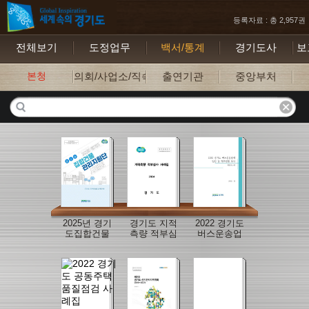
등록자료 : 총 2,957권
전체보기
도정업무
백서/통계
경기도사
보
본청
의회/사업소/직속기관
출연기관
중앙부처
2025년 경기
경기도 지적
2022 경기도
도집합건물
측량 적부심
버스운송업
관리지원단
사 사례집
체 일반 및 재
사례집
무현황 조사