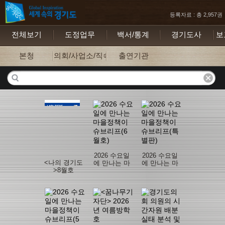
등록자료 : 총 2,957권
전체보기
도정업무
백서/통계
경기도사
보
본청
의회/사업소/직속기관
출연기관
2026 수요일
2026 수요일
<나의 경기도
에 만나는 마
에 만나는 마
>8월호
을정책이슈
을정책이슈
브리프(6월
브리프(특별
호)
판)