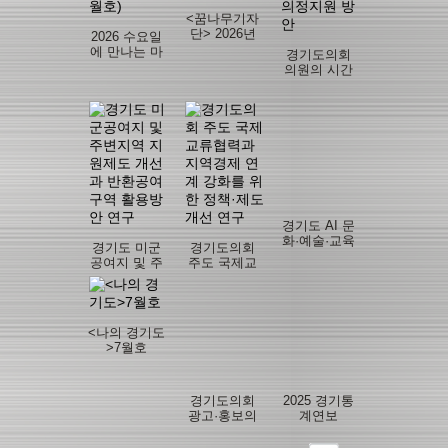
<꿈나무기자
단> 2026년
2026 수요일
여름방학호
에 만나는 마
경기도의회
을정책이슈
의원의 시간
브리프(5월
자원 배분 실
호)
태 분석 및 의
정지원 방안
경기도 AI 문
화·예술·교육
경기도 미군
경기도의회
정책 강화를
공여지 및 주
주도 국제교
위한 기술기
변지역 지원
류협력과 지
반 로컬크리
제도 개선과
역경제 연계
에이터와의
반환공여구
강화를 위한
협력방안 연
역 활용방안
정책·제도 개
구
<나의 경기도
연구
선 연구
>7월호
경기도의회
2025 경기통
광고·홍보의
계연보
효율적 집행
을 위한 제도