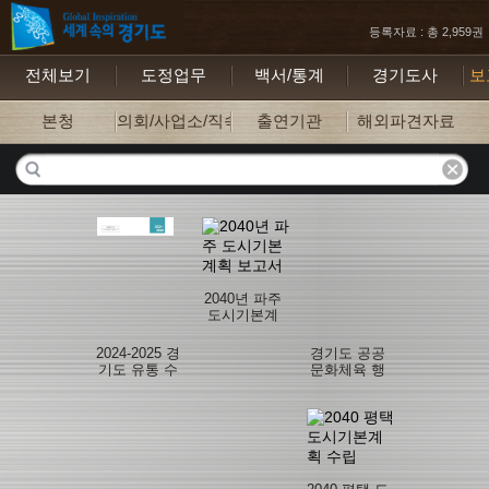
등록자료 : 총 2,959권
전체보기
도정업무
백서/통계
경기도사
보
본청
의회/사업소/직속기관
출연기관
해외파견자료
2040년 파주
도시기본계
획 보고서
2024-2025 경
경기도 공공
기도 유통 수
문화체육 행
산물 유해물
사의 지속가
질 통계보고
능한 운영을
서
위한 ESG접
목 및 실천 방
안 개선 연구