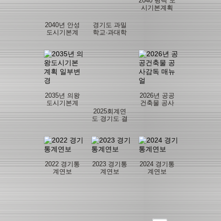
2040 평택 도
시기본계획
수립
2040년 안성
경기도 과밀
도시기본계
학교·과대학
획
교 해소를 위
한 맞춤형 교
육지원 방안
연구
2035년 의왕
2026년 공공
도시기본계
건축물 공사
획 일부변경
감독 매뉴얼
2025회계연
도 경기도 결
산보고서
2022 경기통
2023 경기통
2024 경기통
계연보
계연보
계연보