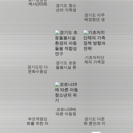
백서(2019)
경기도 청소
년의 가족생
활 실태조사
경기도 이주
배경청년 생
활경험 및 정
착 방안
기초자치단
체의 가족정
경기도 초등
책 방향과 전
경기도민 다
돌봄시설 환
략
문화수용성
경의 아동돌
연구
봄 적합성 연
구
코로나19에
따른 아동청
소년의 위기
부모역량강
경기도 다문
화를 위한 자
화 혼인과 이
조모임 활성
혼 동향
화 방안 연구