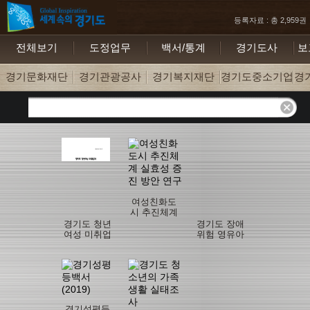
등록자료 : 총 2,959권
전체보기
도정업무
백서/통계
경기도사
보
경기문화재단
경기관광공사
경기복지재단
경기도중소기업지
경
여성친화도
시 추진체계
실효성 증진
경기도 청년
경기도 장애
방안 연구
여성 미취업
위험 영유아
자 규모추정
지원 가이드
및 현황 분석
북
경기성평등