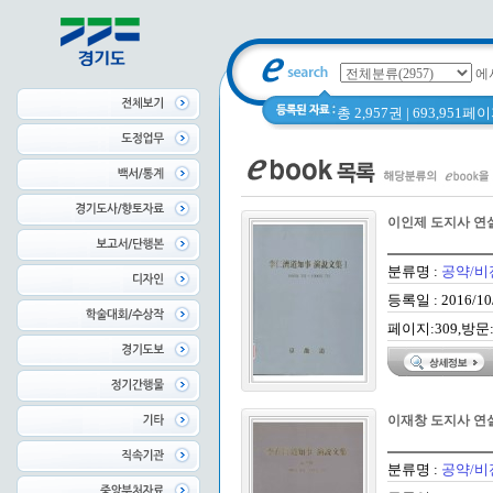
에
총 2,957권 | 693,951
이인제 도지사 연
분류명 :
공약/비
등록일 : 2016/10
페이지:309,방문:
이재창 도지사 연
분류명 :
공약/비