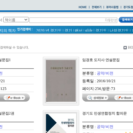
서
glife
|
페이지의 책자
2020 년 경기도
|
경기
|
배서
|
경기도
|
나의경기도
|
바로알기
|
통계
|
경기도 바로알기 (2014년)
|
너 이름이 뭐니? 경기도 도로명 이야기 위인편
|
바른공동주택관리 매뉴얼
|
통계연보
|
H
2021 경기도 공동주택 품질점검 사례집
|
경기도 바로알기
공동주택
|
국토의 계획 및 이용에 관한 법률_질의 회신 
설문집1
임경호 도지사 연설문집
2020
|
의회소식 81호
|
다문화가족 소식지
전
분류명 :
공약/비전
/21
등록일 : 2016/10/21
125
페이지:256,방문:73
설문집2권
경기도 민생연합정치 합의문
전
분류명 :
공약/비전