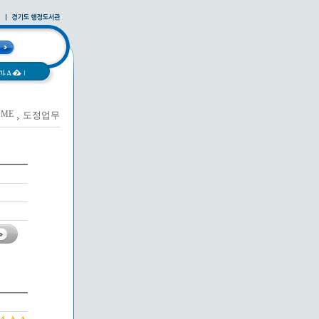
과A�
|
OME
도정업무
|
사례집
|