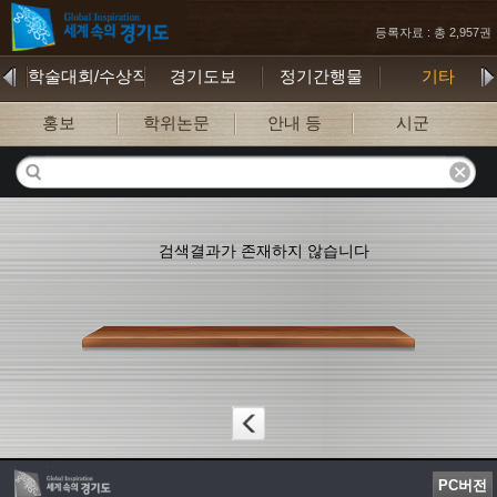
등록자료 : 총 2,957권
학술대회/수상작
경기도보
정기간행물
기타
홍보
학위논문
안내 등
시군
검색결과가 존재하지 않습니다
PC버전