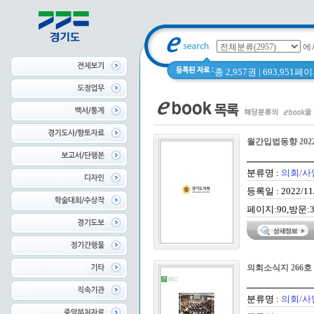
에
총 2,957권 | 693,951
월간입법동향 202
분류명 :
의회/사
등록일 : 2022/11
페이지:90,방문:3
의회소식지 266호
분류명 :
의회/사