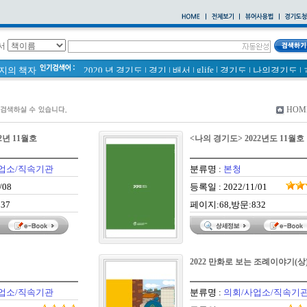
서
glife
|
페이지의 책자
2020 년 경기도
|
경기
|
배서
|
경기도
|
나의경기도
|
바로알기
|
통계
|
경기도 바로알기 (2014년)
|
너 이름이 뭐니? 경기도 도로명 이야기 위인편
|
바른공동주택관리 매뉴얼
|
통계연보
|
HOM
2021 경기도 공동주택 품질점검 사례집
|
공동주택
|
경기도 바로알기
|
2년 11월호
<나의 경기도> 2022년도 11월호
국토의 계획 및 이용에 관한 법률_질의 회신 사례집
|
2020
|
의회소식 81호
|
다문화가족 소식지
업소/직속기관
분류명 :
본청
/08
등록일 : 2022/11/01
37
페이지:68,방문:832
2022 만화로 보는 조례이야기(상
업소/직속기관
분류명 :
의회/사업소/직속기