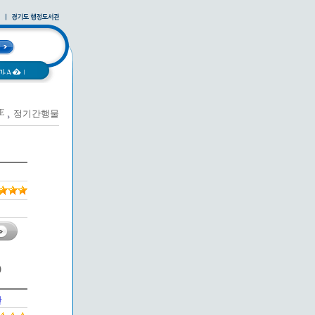
과A�
|
E
정기간행물
)
관