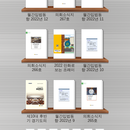
월간입법동
의회소식지
월간입법동
향 2022년 12
267호
향 2022년 11
월호
월호
의회소식지
2022 만화로
월간입법동
266호
보는 조례이
향 2022년 10
야기(상)
월호
제10대 후반
월간입법동
의회소식지
기 경기도의
향 2022년 9
265호
회 의정백서
월호