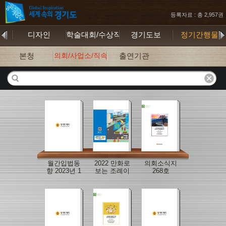
등록자료 : 총 2,957권
행본
디자인
학술대회/수상작
경기도보
정기간행물
본청
의회/사업소/직속기관
출연기관
월간입법동
2022 만화로
의회소식지
향 2023년 1
보는 조례이
268호
월호
야기(하)