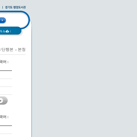
과A�
|
/단행본
본청
어 :
어 :