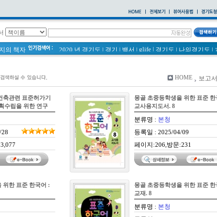
서
glife
|
페이지의 책자
2020 년 경기도
|
경기
|
백서
|
경기도
|
나의경기도
|
바로알기
|
통계
|
경기도 바로알기 (2014년)
|
너 이름이 뭐니? 경기도 도로명 이야기 위인편
|
바른공동주택관리 매뉴얼
|
HOME
보고서
2021 경기도 공동주택 품질점검 사례집
|
통계연보
|
경기도 바로알기
|
공동주택
|
건축관련 표준허가기
몽골 초중등학생을 위한 표준 한국
국토의 계획 및 이용에 관한 법률_질의 회신 사례집
|
계획수립을 위한 연구
교사용지도서. 8
2020
|
의회소식 81호
|
다문화가족 소식지
분류명 :
본청
/28
등록일 : 2025/04/09
3,077
페이지:206,방문:231
위한 표준 한국어 :
몽골 초중등학생을 위한 표준 한국
교재. 8
분류명 :
본청