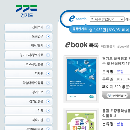
에
총 2,957권 | 693,951
경기도 물류창고 
준 및 난립방지 
분류명 :
본청
등록일 : 2025/04
페이지:320,방문:
몽골 초중등학생을 
익힘책. 8
분류명 :
본청