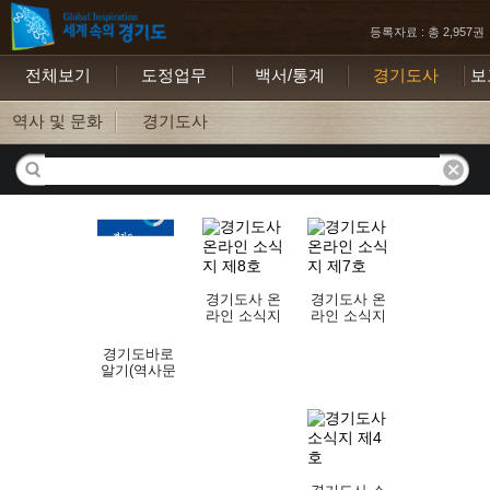
등록자료 : 총 2,957권
전체보기
도정업무
백서/통계
경기도사
보
역사 및 문화
경기도사
경기도사 온
경기도사 온
라인 소식지
라인 소식지
제8호
제7호
경기도바로
알기(역사문
화편)