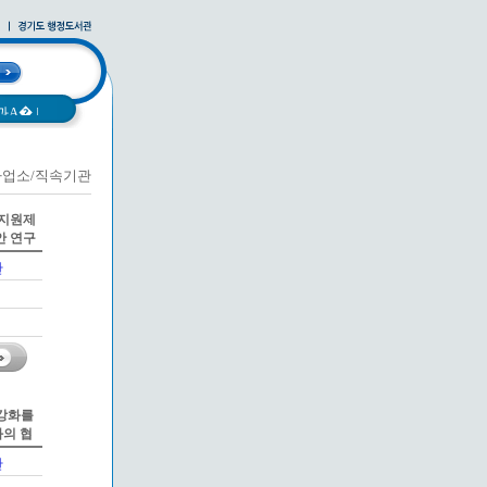
과A�
|
사업소/직속기관
|
사례집
|
 지원제
안 연구
관
 강화를
의 협
관