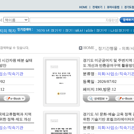
서
glife
|
페이지의 책자
2020 년 경기도
|
경기
|
배서
|
경기도
|
나의경기도
|
바로알기
|
통계
|
경기도 바로알기 (2014년)
|
너 이름이 뭐니? 경기도 도로명 이야기 위인편
|
바른공동주택관리 매뉴얼
|
통계연보
|
HOME
정기간행물
의회/
2021 경기도 공동주택 품질점검 사례집
|
경기도 바로알기
공동주택
|
국토의 계획 및 이용에 관한 법률_질의 회신 
 시간자원 배분 실태
경기도 미군공여지 및 주변지역
2020
|
의회소식 81호
|
다문화가족 소식지
 방안
도 개선과 반환공여구역 활용방
업소/직속기관
분류명 :
의회/사업소/직속기
/02
등록일 : 2026/07/02
12
페이지:190,방문:12
국제교류협력과 지역
경기도 AI 문화·예술·교육 정책
위한 정책·제도 개선
위한 기술기반 로컬크리에이터와
력방안 연구
업소/직속기관
분류명 :
의회/사업소/직속기