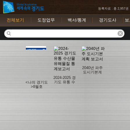
등록자료 : 총 2,957권
전체보기
도정업무
백서/통계
경기도사
보
2040년 파주
도시기본계
획 보고서
2024-2025 경
기도 유통 수
<나의 경기도
산물 유해물
>8월호
질 통계보고
서