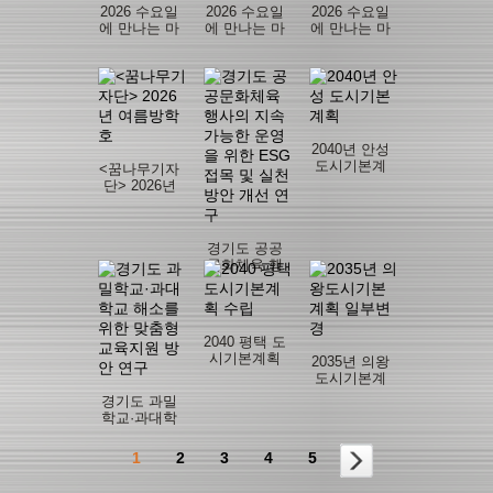
2026 수요일
2026 수요일
2026 수요일
에 만나는 마
에 만나는 마
에 만나는 마
을정책이슈
을정책이슈
을정책이슈
브리프(6월
브리프(특별
브리프(5월
호)
판)
호)
2040년 안성
도시기본계
<꿈나무기자
획
단> 2026년
여름방학호
경기도 공공
문화체육 행
사의 지속가
능한 운영을
위한 ESG접
목 및 실천 방
2040 평택 도
안 개선 연구
시기본계획
2035년 의왕
수립
도시기본계
획 일부변경
경기도 과밀
학교·과대학
교 해소를 위
한 맞춤형 교
1
2
3
4
5
육지원 방안
연구