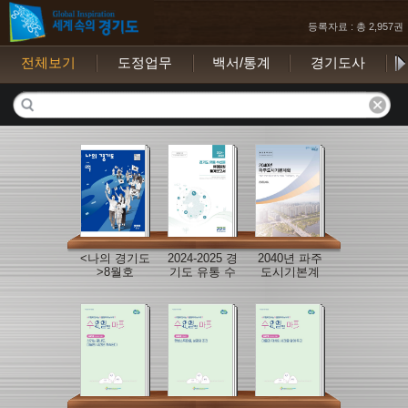
등록자료 : 총 2,957권
전체보기
도정업무
백서/통계
경기도사
보
<나의 경기도
2024-2025 경
2040년 파주
>8월호
기도 유통 수
도시기본계
산물 유해물
획 보고서
질 통계보고
서