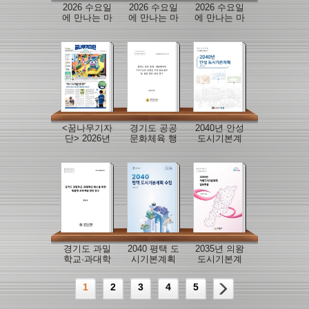
2026 수요일
2026 수요일
2026 수요일
에 만나는 마
에 만나는 마
에 만나는 마
을정책이슈
을정책이슈
을정책이슈
브리프(6월
브리프(특별
브리프(5월
호)
판)
호)
<꿈나무기자
경기도 공공
2040년 안성
단> 2026년
문화체육 행
도시기본계
여름방학호
사의 지속가
획
능한 운영을
위한 ESG접
목 및 실천 방
안 개선 연구
경기도 과밀
2040 평택 도
2035년 의왕
학교·과대학
시기본계획
도시기본계
교 해소를 위
수립
획 일부변경
한 맞춤형 교
1
2
3
4
5
육지원 방안
연구