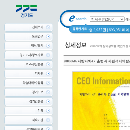
에
총 2,957권 | 693,951
20060607지방자치4기출범과 자립적지역발전(