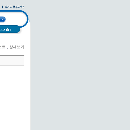
과A�
|
스트
상세보기
사례집
|