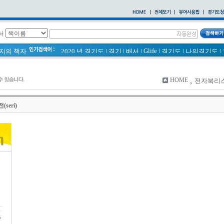
서
Glife
|
페이지의 책자
2020 년 경기도
|
경기
|
배서
|
경기도
|
나의경기도
|
바로알기
|
통계
|
경기도 바로알기 (2014년)
|
너 이름이 뭐니? 경기도 도로명 이야기 위인편
|
2021 경기도 공동주택 품질점검 사례집
|
HOME
전자북리
바른공동주택관리 매뉴얼
|
통계연보
|
경기도 바로알기
|
공동주택
|
국토의 계획 및 이용에 관한 법률_질의 회신 
2020
|
seri)
의회소식 81호
|
다문화가족 소식지