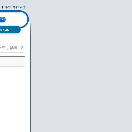
과A�
|
스트
상세보기
|
사례집
|