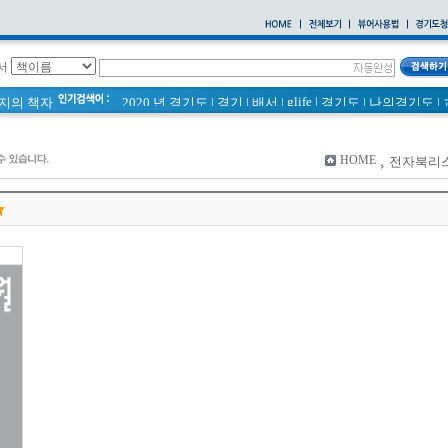
서
glife
|
페이지의 책자
2020 년 경기도
|
경기
|
배서
|
경기도
|
나의경기도
|
통계
|
바로알기
|
경기도 바로알기 (2014년)
|
너 이름이 뭐니? 경기도 도로명 이야기 위인편
|
바른공동주택관리 매뉴얼
|
통계연보
|
HOME
전자북리
2021 경기도 공동주택 품질점검 사례집
|
경기도 바로알기
공동주택
|
국토의 계획 및 이용에 관한 법률_질의 회신 
2020
|
의회소식 81호
|
다문화가족 소식지