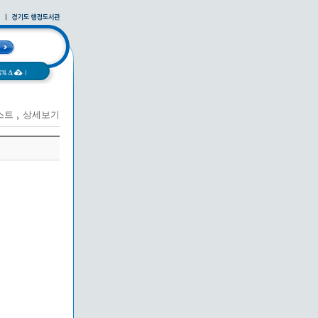
과A�
|
스트
상세보기
사례집
|