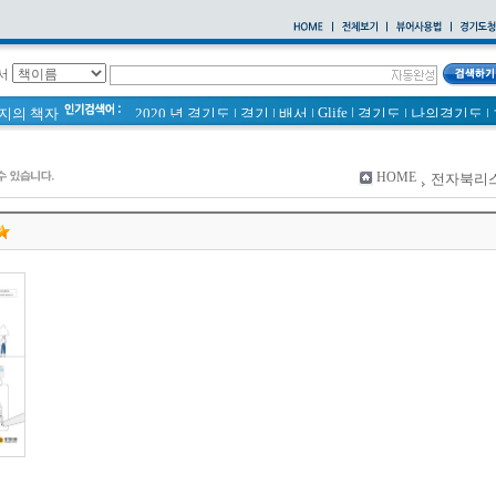
서
Glife
|
페이지의 책자
2020 년 경기도
|
경기
|
배서
|
경기도
|
나의경기도
|
바로알기
|
통계
|
경기도 바로알기 (2014년)
|
너 이름이 뭐니? 경기도 도로명 이야기 위인편
|
2021 경기도 공동주택 품질점검 사례집
|
HOME
전자북리
바른공동주택관리 매뉴얼
|
통계연보
|
경기도 바로알기
|
공동주택
|
국토의 계획 및 이용에 관한 법률_질의 회신 
2020
|
의회소식 81호
|
다문화가족 소식지