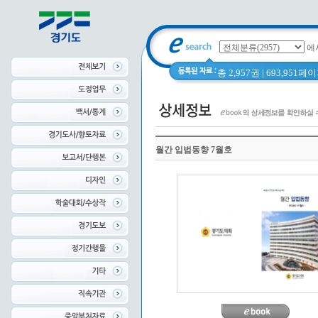
에
총 2,957권 | 693,951
월간 입법동향 7월호