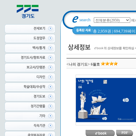
에
총 2,959권 | 694,739
<나의 경기도> 6월호
PDF