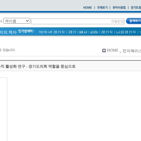
서
glife
|
페이지의 책자
2020 년 경기도
|
경기
|
배서
|
경기도
|
나의경기도
|
통계
|
바로알기
|
경기도 바로알기 (2014년)
|
너 이름이 뭐니? 경기도 도로명 이야기 위인편
|
바른공동주택관리 매뉴얼
|
HOME
전자북리
2021 경기도 공동주택 품질점검 사례집
|
통계연보
|
경기도 바로알기
|
공동주택
|
치 활성화 연구 - 경기도의회 역할을 중심으로
국토의 계획 및 이용에 관한 법률_질의 회신 사례집
|
2020
|
의회소식 81호
|
다문화가족 소식지