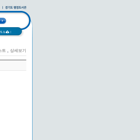
과A�
|
스트
상세보기