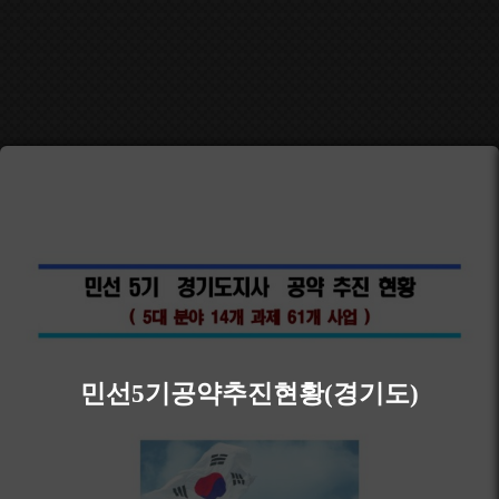
민선5기공약추진현황(경기도)