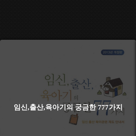
임신,출산,육아기의 궁금한 777가지