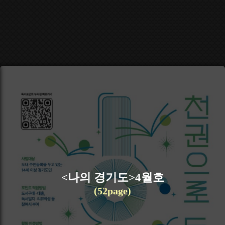
<나의 경기도>4월호
(52page)