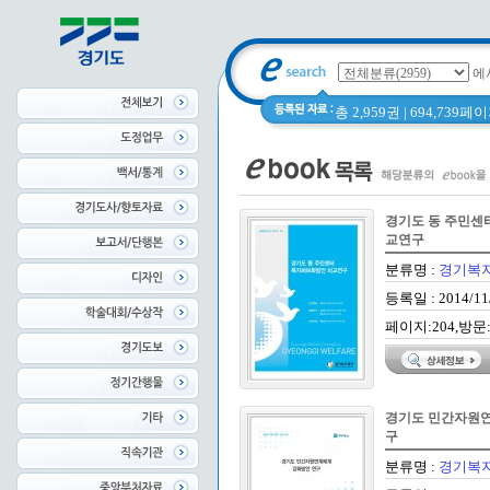
에
총 2,959권 | 694,739
경기도 동 주민센
교연구
분류명 :
경기복
등록일 : 2014/11
페이지:204,방문:
경기도 민간자원연
구
분류명 :
경기복