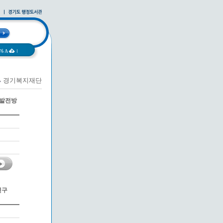
과A�
|
경기복지재단
|
사례집
|
 발전방
연구