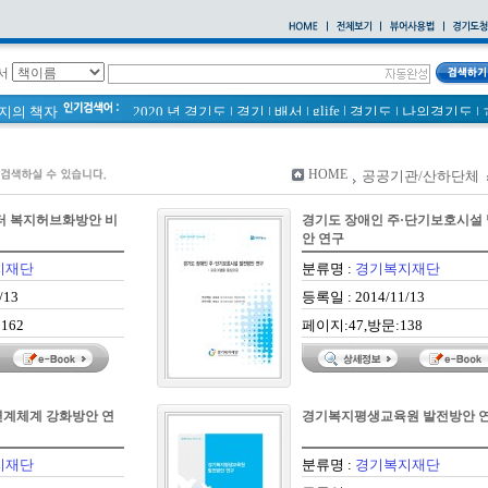
서
glife
|
페이지의 책자
2020 년 경기도
|
경기
|
배서
|
경기도
|
나의경기도
|
통계
|
바로알기
|
경기도 바로알기 (2014년)
|
너 이름이 뭐니? 경기도 도로명 이야기 위인편
|
바른공동주택관리 매뉴얼
|
통계연보
|
HOME
공공기관/산하단체
2021 경기도 공동주택 품질점검 사례집
|
경기도 바로알기
공동주택
|
국토의 계획 및 이용에 관한 법률_질의 회신 
터 복지허브화방안 비
경기도 장애인 주·단기보호시설
2020
|
의회소식 81호
|
다문화가족 소식지
안 연구
지재단
분류명 :
경기복지재단
/13
등록일 : 2014/11/13
162
페이지:47,방문:138
계체계 강화방안 연
경기복지평생교육원 발전방안 
지재단
분류명 :
경기복지재단